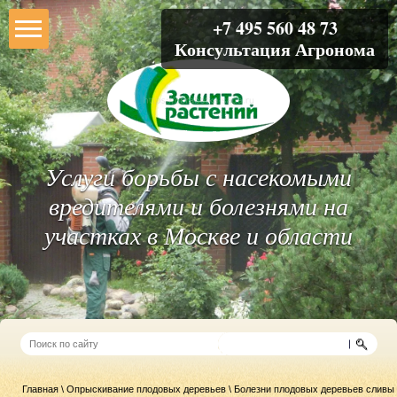
+7 495 560 48 73
Консультация Агронома
Услуги борьбы с насекомыми
вредителями и болезнями на
участках в Москве и области
Главная
\
Опрыскивание плодовых деревьев
\ Болезни плодовых деревьев сливы