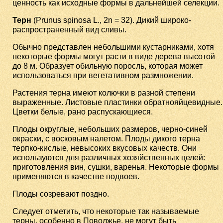
ценность как исходные формы в дальнейшей селекции.
Терн
(Prunus spinosa L., 2n = 32). Дикий широко-
распространенный вид сливы.
Обычно представлен небольшими кустарниками, хотя
некоторые формы могут расти в виде дерева высотой
до 8 м. Образует обильную поросль, которая может
использоваться при вегетативном размножении.
Растения терна имеют колючки в разной степени
выраженные. Листовые пластинки обратнояйцевидные.
Цветки белые, рано распускающиеся.
Плоды округлые, небольших размеров, черно-синей
окраски, с восковым налетом. Плоды дикого терна
терпко-кислые, невысоких вкусовых качеств. Они
используются для различных хозяйственных целей:
приготовления вин, сушки, варенья. Некоторые формы
применяются в качестве подвоев.
Плоды созревают поздно.
Следует отметить, что некоторые так называемые
терны, особенно в Поволжье, не могут быть