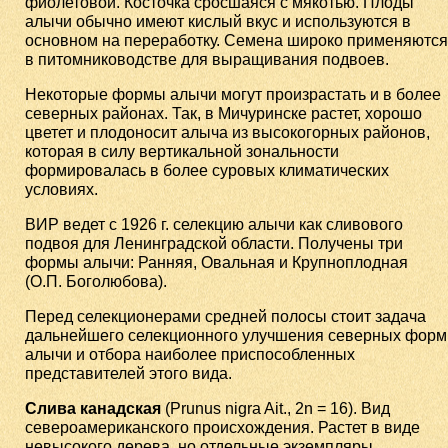
фиолетовой. Косточка сросшаяся с мякотью. Плоды
алычи обычно имеют кислый вкус и используются в
основном на переработку. Семена широко применяются
в питомниководстве для выращивания подвоев.
Некоторые формы алычи могут произрастать и в более
северных районах. Так, в Мичуринске растет, хорошо
цветет и плодоносит алыча из высокогорных районов,
которая в силу вертикальной зональности
формировалась в более суровых климатических
условиях.
ВИР ведет с 1926 г. селекцию алычи как сливового
подвоя для Ленинградской области. Получены три
формы алычи: Ранняя, Овальная и Крупноплодная
(О.П. Боголюбова).
Перед селекционерами средней полосы стоит задача
дальнейшего селекционного улучшения северных форм
алычи и отбора наиболее приспособленных
представителей этого вида.
Слива канадская
(Prunus nigra Ait., 2n = 16). Вид
североамериканского происхождения. Растет в виде
невысокого дерева, но отдельные экземпляры