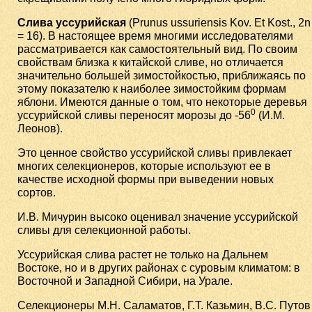
Слива уссурийская
(Prunus ussuriensis Kov. Et Kost., 2n
= 16). В настоящее время многими исследователями
рассматривается как самостоятельный вид. По своим
свойствам близка к китайской сливе, но отличается
значительно большей зимостойкостью, приближаясь по
этому показателю к наиболее зимостойким формам
яблони. Имеются данные о том, что некоторые деревья
0
уссурийской сливы переносят морозы до -56
(И.М.
Леонов).
Это ценное свойство уссурийской сливы привлекает
многих селекционеров, которые используют ее в
качестве исходной формы при выведении новых
сортов.
И.В. Мичурин высоко оценивал значение уссурийской
сливы для селекционной работы.
Уссурийская слива растет не только на Дальнем
Востоке, но и в других районах с суровым климатом: в
Восточной и Западной Сибири, на Урале.
Селекционеры М.Н. Саламатов, Г.Т. Казьмин, В.С. Путов