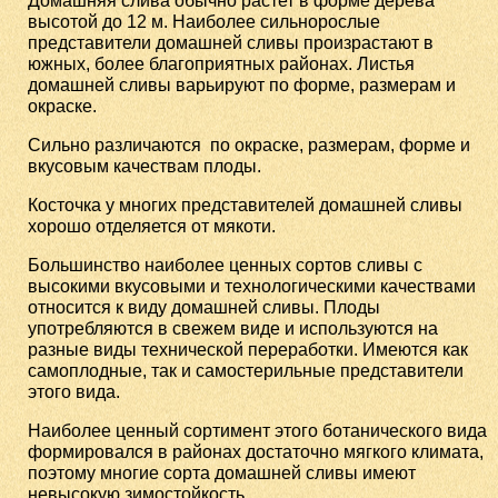
Домашняя слива обычно растет в форме дерева
высотой до 12 м. Наиболее сильнорослые
представители домашней сливы произрастают в
южных, более благоприятных районах. Листья
домашней сливы варьируют по форме, размерам и
окраске.
Сильно различаются по окраске, размерам, форме и
вкусовым качествам плоды.
Косточка у многих представителей домашней сливы
хорошо отделяется от мякоти.
Большинство наиболее ценных сортов сливы с
высокими вкусовыми и технологическими качествами
относится к виду домашней сливы. Плоды
употребляются в свежем виде и используются на
разные виды технической переработки. Имеются как
самоплодные, так и самостерильные представители
этого вида.
Наиболее ценный сортимент этого ботанического вида
формировался в районах достаточно мягкого климата,
поэтому многие сорта домашней сливы имеют
невысокую зимостойкость.