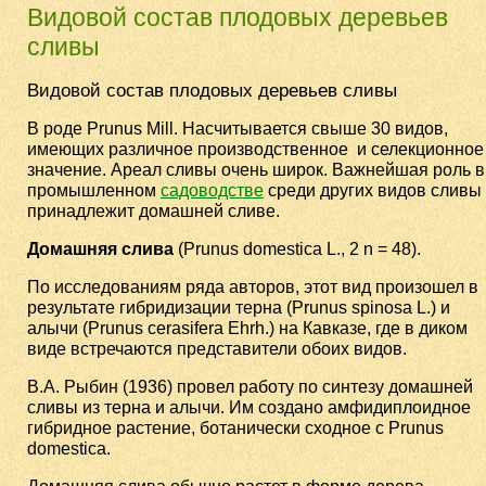
Видовой состав плодовых деревьев
сливы
Видовой состав плодовых деревьев сливы
В роде Prunus Mill. Насчитывается свыше 30 видов,
имеющих различное производственное и селекционное
значение. Ареал сливы очень широк. Важнейшая роль в
промышленном
садоводстве
среди других видов сливы
принадлежит домашней сливе.
Домашняя
слива
(Prunus domestica L., 2 n = 48).
По исследованиям ряда авторов, этот вид произошел в
результате гибридизации терна (Prunus spinosa L.) и
алычи (Prunus cerasifera Ehrh.) на Кавказе, где в диком
виде встречаются представители обоих видов.
В.А. Рыбин (1936) провел работу по синтезу домашней
сливы из терна и алычи. Им создано амфидиплоидное
гибридное растение, ботанически сходное с Prunus
domestica.