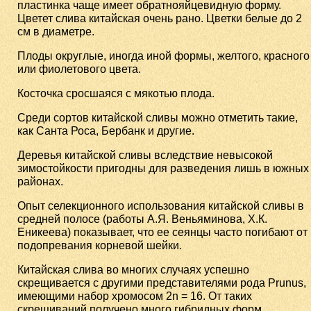
пластинка чаще имеет обратнояйцевидную форму.
Цветет слива китайская очень рано. Цветки белые до 2
см в диаметре.
Плоды округлые, иногда иной формы, желтого, красного
или фиолетового цвета.
Косточка сросшаяся с мякотью плода.
Среди сортов китайской сливы можно отметить такие,
как Санта Роса, Бербанк и другие.
Деревья китайской сливы вследствие невысокой
зимостойкости пригодны для разведения лишь в южных
районах.
Опыт селекционного использования китайской сливы в
средней полосе (работы А.Я. Веньяминова, Х.К.
Еникеева) показывает, что ее сеянцы часто погибают от
подопревания корневой шейки.
Китайская слива во многих случаях успешно
скрещивается с другими представителями рода Prunus,
имеющими набор хромосом 2n = 16. От таких
скрещиваний получено много гибридных форм.