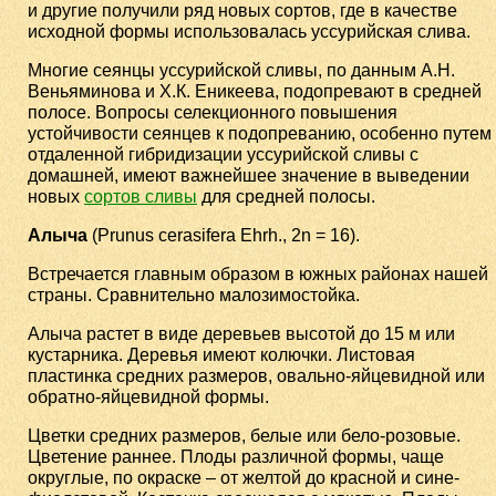
и другие получили ряд новых сортов, где в качестве
исходной формы использовалась уссурийская слива.
Многие сеянцы уссурийской сливы, по данным А.Н.
Веньяминова и Х.К. Еникеева, подопревают в средней
полосе. Вопросы селекционного повышения
устойчивости сеянцев к подопреванию, особенно путем
отдаленной гибридизации уссурийской сливы с
домашней, имеют важнейшее значение в выведении
новых
сортов сливы
для средней полосы.
Алыча
(Prunus cerasifera Ehrh., 2n = 16).
Встречается главным образом в южных районах нашей
страны. Сравнительно малозимостойка.
Алыча растет в виде деревьев высотой до 15 м или
кустарника. Деревья имеют колючки. Листовая
пластинка средних размеров, овально-яйцевидной или
обратно-яйцевидной формы.
Цветки средних размеров, белые или бело-розовые.
Цветение раннее. Плоды различной формы, чаще
округлые, по окраске – от желтой до красной и сине-