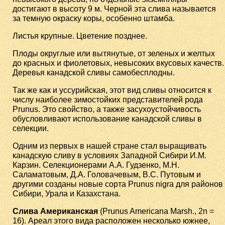
достигают в высоту 9 м. Черной эта слива называется
за темную окраску коры, особенно штамба.
Листья крупные. Цветение позднее.
Плоды округлые или вытянутые, от зеленых и желтых
до красных и фиолетовых, невысоких вкусовых качеств.
Деревья канадской сливы самобесплодны.
Так же как и уссурийская, этот вид сливы относится к
числу наиболее зимостойких представителей рода
Prunus. Это свойство, а также засухоустойчивость
обусловливают использование канадской сливы в
селекции.
Одним из первых в нашей стране стал выращивать
канадскую сливу в условиях Западной Сибири И.М.
Карзин. Селекционерами А.А. Гудзенко, М.Н.
Саламатовым, Д.А. Головачевым, В.С. Путовым и
другими созданы новые сорта Prunus nigra для районов
Сибири, Урала и Казахстана.
Слива Американская
(Prunus Americana Marsh., 2n =
16). Ареал этого вида расположен несколько южнее,