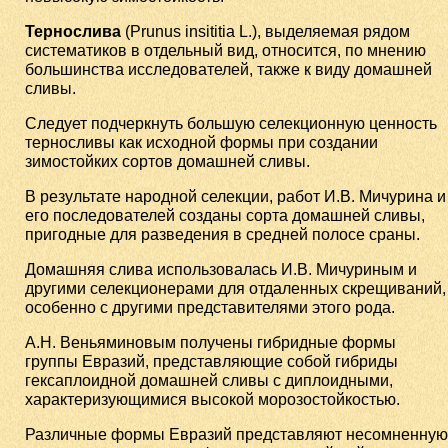
Тернослива
(Prunus insititia L.), выделяемая рядом
систематиков в отдельный вид, относится, по мнению
большинства исследователей, также к виду домашней
сливы.
Следует подчеркнуть большую селекционную ценность
терносливы как исходной формы при создании
зимостойких сортов домашней сливы.
В результате народной селекции, работ И.В. Мичурина и
его последователей созданы сорта домашней сливы,
пригодные для разведения в средней полосе сраны.
Домашняя слива использовалась И.В. Мичуриным и
другими селекционерами для отдаленных скрещиваний,
особенно с другими представителями этого рода.
А.Н. Веньяминовым получены гибридные формы
группы Евразий, представляющие собой гибриды
гексаплоидной домашней сливы с диплоидными,
характеризующимися высокой морозостойкостью.
Различные формы Евразий представляют несомненную