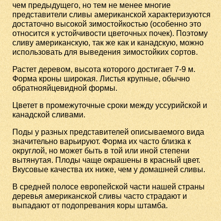
чем предыдущего, но тем не менее многие
представители сливы американской характеризуются
достаточно высокой зимостойкостью (особенно это
относится к устойчивости цветочных почек). Поэтому
сливу американскую, так же как и канадскую, можно
использовать для выведения зимостойких сортов.
Растет деревом, высота которого достигает 7-9 м.
Форма кроны широкая. Листья крупные, обычно
обратнояйцевидной формы.
Цветет в промежуточные сроки между уссурийской и
канадской сливами.
Поды у разных представителей описываемого вида
значительно варьируют. Форма их часто близка к
округлой, но может быть в той или иной степени
вытянутая. Плоды чаще окрашены в красный цвет.
Вкусовые качества их ниже, чем у домашней сливы.
В средней полосе европейской части нашей страны
деревья американской сливы часто страдают и
выпадают от подопревания коры штамба.